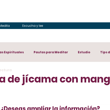
Medita
Escucha y lee
as Espirituales
Pautas para Meditar
Estudio
Tips 
lectura
a de jícama con mang
¿Deseas ampliar la información?