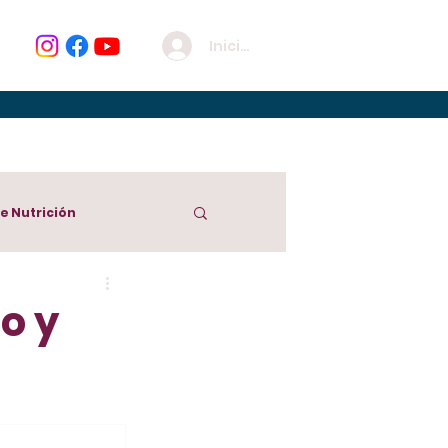
Iniciar sesión
de Nutrición
o y