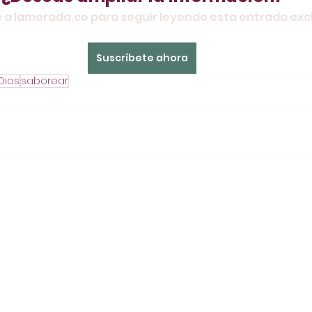
 a lamorada.co para seguir leyendo esta entrada excl
Suscríbete ahora
Dios
saborear