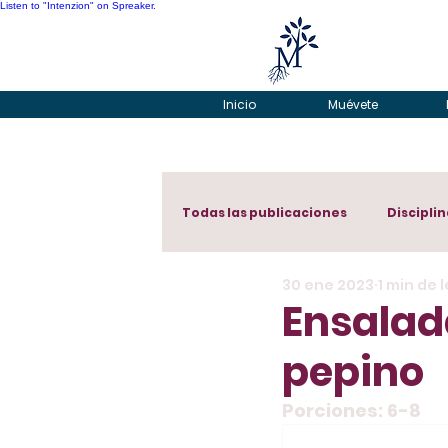
Listen to "Intenzion" on Spreaker.
Inicio
Muévete
Todas las publicaciones
Disciplin
30 ene 2023
1 min de 
Ensalad
pepino
Porciones: 6-8