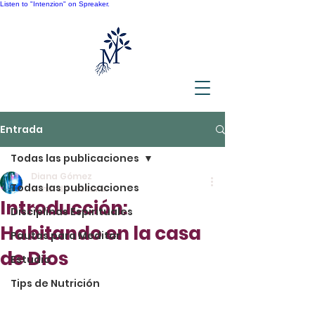
Listen to "Intenzion" on Spreaker.
Entrada
Todas las publicaciones
Diana Gómez
Todas las publicaciones
2 min de lectura
Introducción:
Disciplinas Espirituales
Habitando en la casa
Pautas para Meditar
de Dios
Estudio
Tips de Nutrición