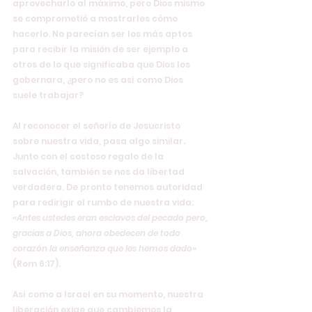
aprovecharlo al máximo, pero Dios mismo 
se comprometió a mostrarles cómo 
hacerlo. No parecían ser los más aptos 
para recibir la misión de ser ejemplo a 
otros de lo que significaba que Dios los 
gobernara, ¿pero no es así como Dios 
suele trabajar?
Al reconocer el señorío de Jesucristo 
sobre nuestra vida, pasa algo similar. 
Junto con el costoso regalo de la 
salvación, también se nos da libertad 
verdadera. De pronto tenemos autoridad 
para redirigir el rumbo de nuestra vida: 
«Antes ustedes eran esclavos del pecado pero, 
gracias a Dios, ahora obedecen de todo 
corazón la enseñanza que les hemos dado»
(Rom 6:17).
Así como a Israel en su momento, nuestra 
liberación exige que cambiemos la 