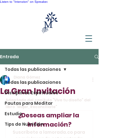
Listen to "Intenzion" on Spreaker.
Entrada
Todas las publicaciones
Diana Gómez
Todas las publicaciones
4 min de lectura
La Gran Invitación
Disciplinas Espirituales
Adaptado del capítulo “Vive tu diseño” del 
Pautas para Meditar
libro “Mujer, Reconcíliate”
Estudio
¿Deseas ampliar la 
información?
Tips de Nutrición
Suscríbete a lamorada.co para 