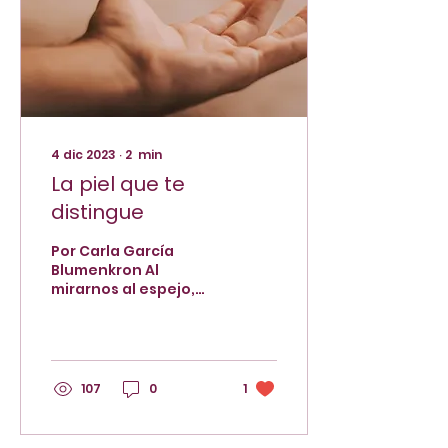
4 dic 2023
∙
2
min
La piel que te
distingue
Por Carla García
Blumenkron Al
mirarnos al espejo,
¿qué es lo primero que
vemos? La mayoría de
nosotros
inmediatamente
observamos nuestro
107
0
1
aspecto físico, es
decir, nuestra cara,
manos, pies y demás.