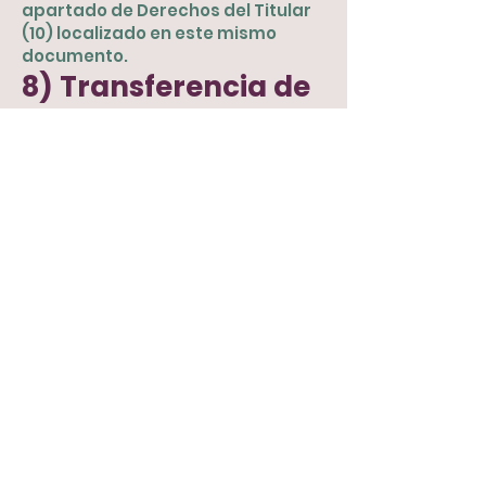
apartado de Derechos del Titular
(10) localizado en este mismo
documento.
8) Transferencia de
datos personales
A continuación le comunicamos
que las siguientes transferencias
no requieren de su
consentimiento, pero la
ley exige que le sean informadas.
En este sentido sus datos
personales podrán ser
compartidos a:
Entidades del sector público, para
dar cumplimiento a la legislación
vigente, así como a la relación
jurídica con el Titular.
Entidades públicas dedicadas a la
prestación de diagnóstico
médico, prestación de asistencia