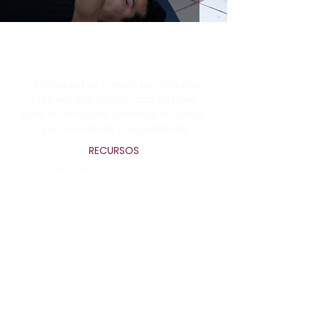
La Morada fue creada por Milamex
para ser una comunidad en línea
para llevar la vida centrada en Cristo
que Dios diseñó para nosotros.
RECURSOS
Preguntas Frecuentes
Términos de uso
Política de privacidad
MANTENER EL CONTACTO
WhatsApp
lamorada@milamex.com