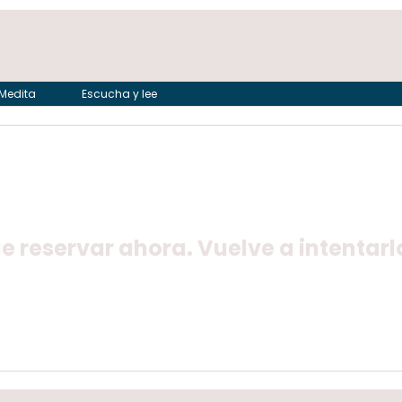
Medita
Escucha y lee
 reservar ahora. Vuelve a intentarl