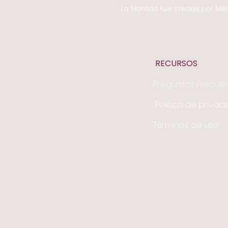
La Morada fue creada por Mila
RECURSOS
Preguntas Frecue
Política de privac
Términos de uso