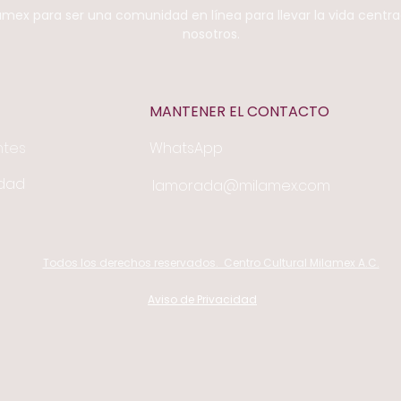
mex para ser una comunidad en línea para llevar la vida centra
nosotros.
MANTENER EL CONTACTO
ntes
WhatsApp
idad
lamorada@milamex.com
Todos los derechos reservados. Centro Cultural Milamex A.C.
Aviso de Privacidad