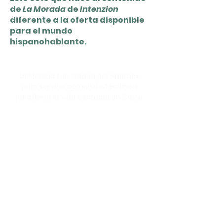
de
La Morada
de
Intenzion
diferente a la oferta disponible
para el mundo
hispanohablante.
La Morada fue creada por Milamex
para ser una comunidad en línea
para llevar la vida centrada en Cristo
que Dios diseñó para nosotros.
RECURSOS
Preguntas Frecuentes
Términos de uso
Política de privacidad
MANTENER EL CONTACTO
WhatsApp
lamorada@milamex.com