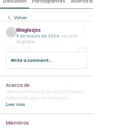
Discusión
Participantes
Acerca de
Volver
liliaglezjss
liliaglezjss
5 de marzo de 2024
·
se unió
al grupo.
0
0
Write a comment...
Acerca de
¡Bienvenido/a al grupo! Estamos
felices de que formes par
...
Leer más
Miembros