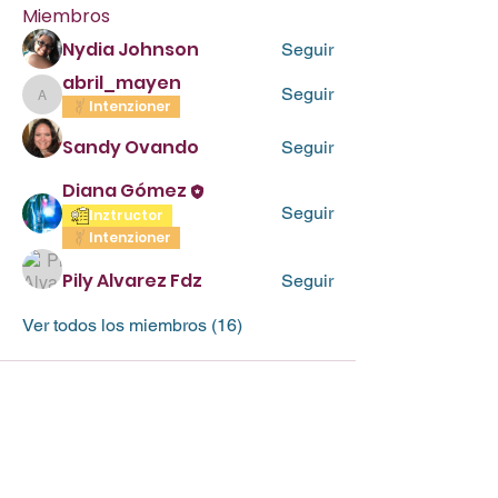
Miembros
Nydia Johnson
Seguir
abril_mayen
Seguir
abril_mayen
Intenzioner
Sandy Ovando
Seguir
Diana Gómez
Seguir
Inztructor
Intenzioner
Pily Alvarez Fdz
Seguir
Ver todos los miembros (16)
La Morada fue creada por Milamex
para ser una comunidad en línea