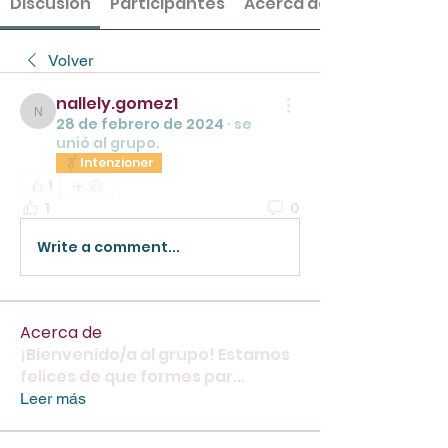
Discusión
Participantes
Acerca de
Volver
nallely.gomez1
nallely.gomez1
28 de febrero de 2024
·
se
unió al grupo.
Intenzioner
1
1
0
Write a comment...
Acerca de
¡Bienvenido/a al grupo! Estamos
felices de que formes par
...
Leer más