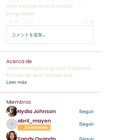
otra vez por unirte a este 
programa!
0
0
コメントを追加…
Acerca de
¡Bienvenido/a al grupo! Estamos
felices de que formes par
...
Leer más
Miembros
Nydia Johnson
Seguir
abril_mayen
Seguir
abril_mayen
Intenzioner
Sandy Ovando
Seguir