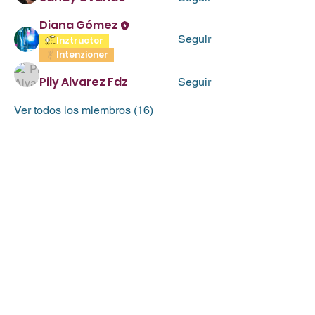
Diana Gómez
Seguir
Inztructor
Intenzioner
Pily Alvarez Fdz
Seguir
Ver todos los miembros (16)
La Morada fue creada por Milamex
para ser una comunidad en línea
para llevar la vida centrada en Cristo
que Dios diseñó para nosotros.
RECURSOS
Preguntas Frecuentes
Términos de uso