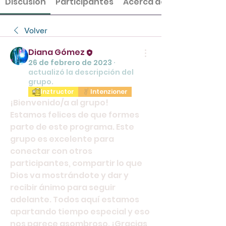
Discusión
Participantes
Acerca de
Volver
Diana Gómez
26 de febrero de 2023
·
actualizó la descripción del
grupo.
Inztructor
Intenzioner
¡Bienvenido/a al grupo! 
Estamos felices de que formes 
parte de este programa. Este 
grupo es excelente para 
conectar con otros 
participantes, compartir lo que 
Dios va mostrándote y dar y 
recibir ánimo para seguir 
adelante. Todos aquí estamos 
apartando tiempo especial y eso 
nos parece asombroso. ¡Gracias 