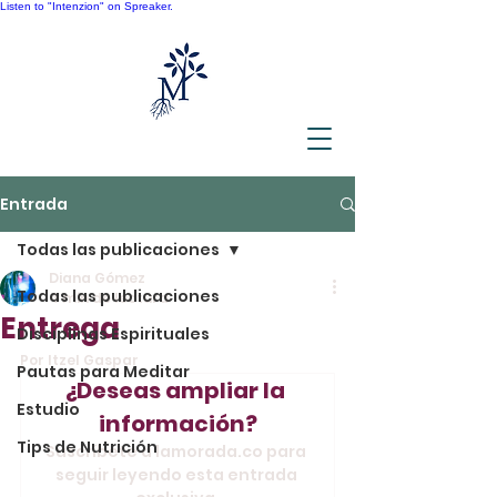
Listen to "Intenzion" on Spreaker.
Entrada
Todas las publicaciones
Diana Gómez
Todas las publicaciones
4 min de lectura
Entrega
Disciplinas Espirituales
Por Itzel Gaspar
Pautas para Meditar
¿Deseas ampliar la 
Estudio
información?
Tips de Nutrición
Suscríbete a lamorada.co para 
seguir leyendo esta entrada 