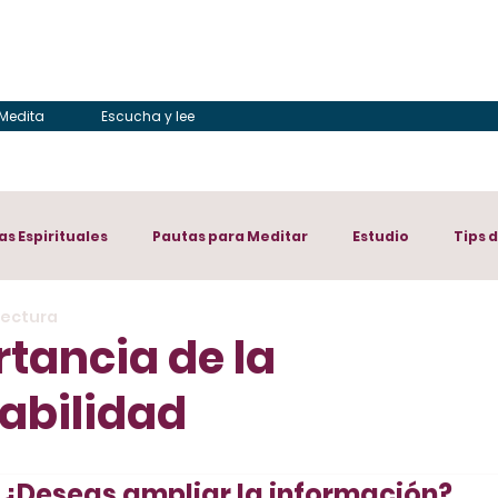
Medita
Escucha y lee
as Espirituales
Pautas para Meditar
Estudio
Tips 
lectura
tancia de la
abilidad
¿Deseas ampliar la información?