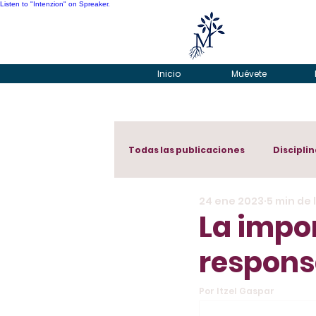
Listen to "Intenzion" on Spreaker.
Inicio
Muévete
Todas las publicaciones
Disciplin
24 ene 2023
5 min de 
La impor
respons
Por Itzel Gaspar