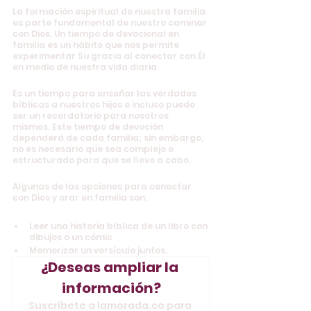
La formación espiritual de nuestra familia 
es parte fundamental de nuestro caminar 
con Dios. Un tiempo de devocional en 
familia es un hábito que nos permite 
experimentar Su gracia al conectar con Él 
en medio de nuestra vida diaria.
Es un tiempo para enseñar las verdades 
bíblicas a nuestros hijos e incluso puede 
ser un recordatorio para nosotros 
mismos. Este tiempo de devoción 
dependerá de cada familia; sin embargo, 
no es necesario que sea complejo o 
estructurado para que se lleve a cabo. 
Algunas de las opciones para conectar 
con Dios y orar en familia son:
Leer una historia bíblica de un libro con 
dibujos o un cómic
Memorizar un versículo juntos.
¿Deseas ampliar la 
información?
Suscríbete a lamorada.co para 