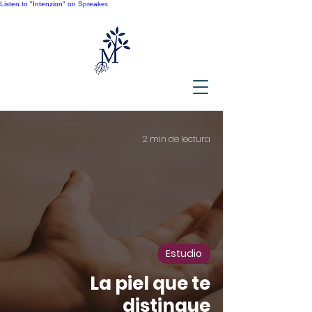
Listen to "Intenzion" on Spreaker.
2 min de lectura
Estudio
La piel que te
distingue