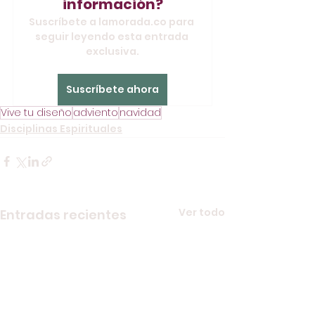
información?
Suscríbete a lamorada.co para 
seguir leyendo esta entrada 
exclusiva.
Suscríbete ahora
Vive tu diseño
adviento
navidad
Disciplinas Espirituales
Ver todo
Entradas recientes