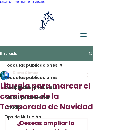
Listen to "Intenzion" on Spreaker.
Entrada
Todas las publicaciones
Diana Gómez
Todas las publicaciones
0 min de lectura
Liturgia para marcar el
Disciplinas Espirituales
comienzo de la
Pautas para Meditar
Temporada de Navidad
Estudio
Tips de Nutrición
¿Deseas ampliar la 