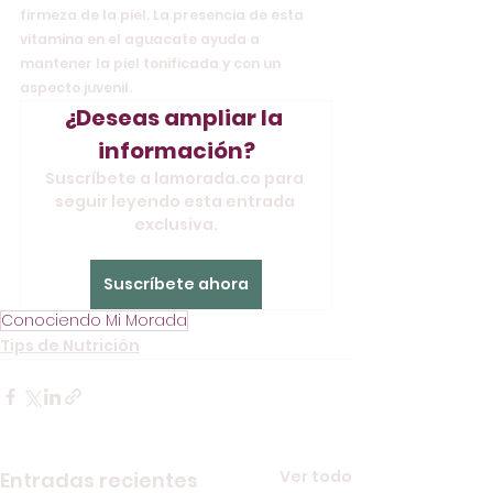
firmeza de la piel. La presencia de esta 
vitamina en el aguacate ayuda a 
mantener la piel tonificada y con un 
aspecto juvenil.
¿Deseas ampliar la 
información?
Suscríbete a lamorada.co para 
seguir leyendo esta entrada 
exclusiva.
Suscríbete ahora
Conociendo Mi Morada
Tips de Nutrición
Ver todo
Entradas recientes