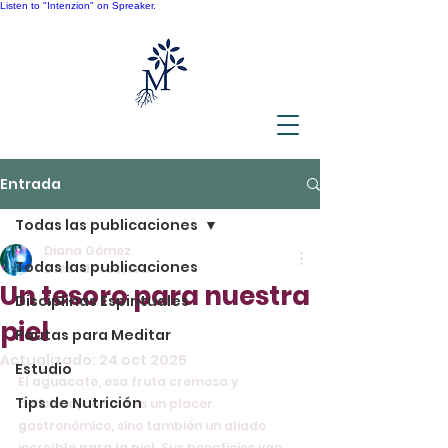
Listen to "Intenzion" on Spreaker.
Entrada
Todas las publicaciones
Diana Gómez
Todas las publicaciones
2 min de lectura
Un tesoro para nuestra
Disciplinas Espirituales
piel
Pautas para Meditar
Actualizado:
24 oct 2025
Estudio
El aguacate, esa fruta cremosa y 
Tips de Nutrición
deliciosa, no solo es un placer 
gastronómico, sino también un aliado 
increíble para la piel. Sus beneficios van 