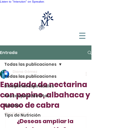
Listen to "Intenzion" on Spreaker.
Entrada
Todas las publicaciones
Diana Gómez
Todas las publicaciones
1 min de lectura
Ensalada de nectarina
Disciplinas Espirituales
con pepino, albahaca y
Pautas para Meditar
queso de cabra
Estudio
Porciones: 4
Tips de Nutrición
¿Deseas ampliar la 