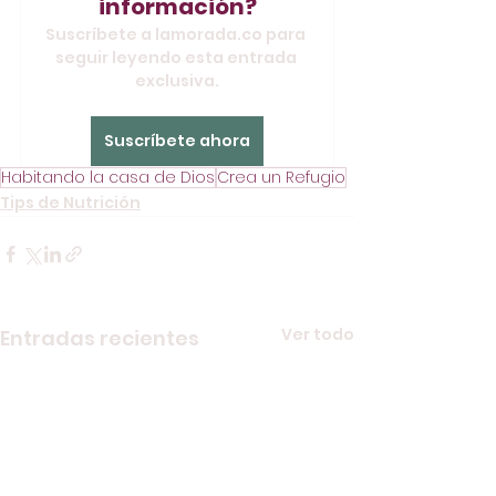
información?
Suscríbete a lamorada.co para 
seguir leyendo esta entrada 
exclusiva.
Suscríbete ahora
Habitando la casa de Dios
Crea un Refugio
Tips de Nutrición
Ver todo
Entradas recientes