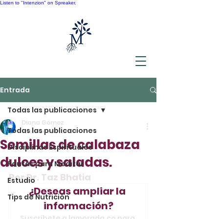
Listen to "Intenzion" on Spreaker.
Entrada
Todas las publicaciones
Diana Gómez
Todas las publicaciones
1 min de lectura
Semillas de calabaza
Disciplinas Espirituales
dulces y saladas.
Pautas para Meditar
Por Dr. Taz Bhatia
Estudio
¿Deseas ampliar la 
Tips de Nutrición
información?
Suscríbete a lamorada.co para 